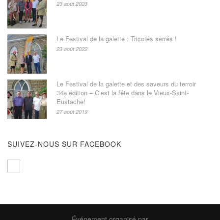
23 août 2023
Le Festival de la galette : Tricotés serrés !
23 août 2022
Le Festival de la galette et des saveurs du terroir
34e édition – C’est la fête dans le Vieux-Saint-
Eustache!
27 août 2019
SUIVEZ-NOUS SUR FACEBOOK
Événement organisé par