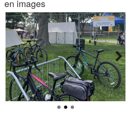
en images
Previo
Next
us