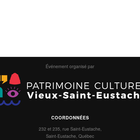
Événement organisé par
COORDONNÉES
232 et 235, rue Saint-Eustache,
Saint-Eustache, Québec