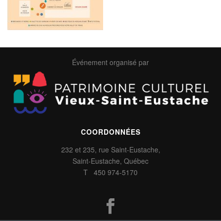
Événement organisé par
COORDONNÉES
232 et 235, rue Saint-Eustache,
Saint-Eustache, Québec
T 450 974-5170