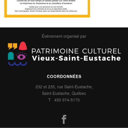
Événement organisé par
COORDONNÉES
232 et 235, rue Saint-Eustache,
Saint-Eustache, Québec
T 450 974-5170