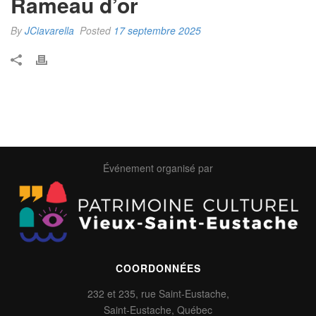
Rameau d’or
By
JCiavarella
Posted
17 septembre 2025
Événement organisé par
COORDONNÉES
232 et 235, rue Saint-Eustache,
Saint-Eustache, Québec