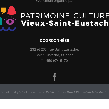
Événement organisé par
COORDONNÉES
232 et 235, rue Saint-Eustache,
Saint-Eustache, Québec
T 450 974-5170
Ce site est géré et opéré par le
Patrimoine culturel Vieux-Saint-Eustache