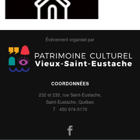
Événement organisé par
COORDONNÉES
232 et 235, rue Saint-Eustache,
Saint-Eustache, Québec
T 450 974-5170