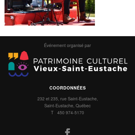
Événement organisé par
COORDONNÉES
232 et 235, rue Saint-Eustache,
Saint-Eustache, Québec
T 450 974-5170